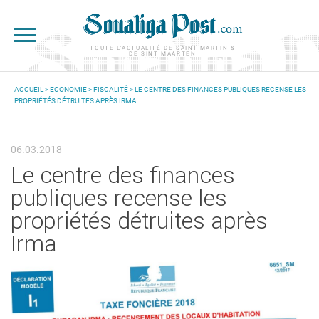
Aller au contenu principal
TOUTE L'ACTUALITÉ DE SAINT-MARTIN &
DE SINT MAARTEN
ACCUEIL
>
ECONOMIE
>
FISCALITÉ
> LE CENTRE DES FINANCES PUBLIQUES RECENSE LES
PROPRIÉTÉS DÉTRUITES APRÈS IRMA
VOUS ÊTES ICI
06.03.2018
Le centre des finances
publiques recense les
propriétés détruites après
Irma