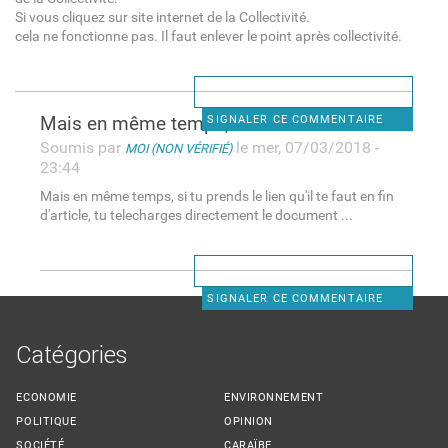
Si vous cliquez sur site internet de la Collectivité.
cela ne fonctionne pas. Il faut enlever le point après collectivité.
Mais en même temps, si tu
SIGNALER CE COMMENTAIRE
Soumis par
le mer, 07/03/2018 -
MOI (NON VÉRIFIÉ)
23:44
Mais en même temps, si tu prends le lien qu'il te faut en fin
d'article, tu telecharges directement le document ...
SIGNALER CE COMMENTAIRE
Catégories
ECONOMIE
ENVIRONNEMENT
POLITIQUE
OPINION
SOCIÉTÉ
CARAÏBE