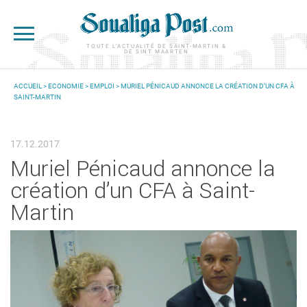
Aller au contenu principal
TOUTE L'ACTUALITÉ DE SAINT-MARTIN &
DE SINT MAARTEN
ACCUEIL
>
ECONOMIE
>
EMPLOI
> MURIEL PÉNICAUD ANNONCE LA CRÉATION D’UN CFA À
SAINT-MARTIN
VOUS ÊTES ICI
17.12.2017
Muriel Pénicaud annonce la
création d’un CFA à Saint-
Martin