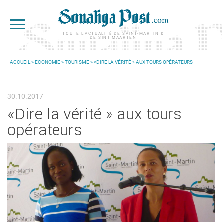
Aller au contenu principal
TOUTE L'ACTUALITÉ DE SAINT-MARTIN &
DE SINT MAARTEN
ACCUEIL
>
ECONOMIE
>
TOURISME
> «DIRE LA VÉRITÉ » AUX TOURS OPÉRATEURS
VOUS ÊTES ICI
30.10.2017
«Dire la vérité » aux tours
opérateurs