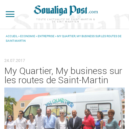
Aller au contenu principal
TOUTE L'ACTUALITÉ DE SAINT-MARTIN &
DE SINT MAARTEN
ACCUEIL
>
ECONOMIE
>
ENTREPRISE
> MY QUARTIER, MY BUSINESS SUR LES ROUTES DE
SAINT-MARTIN
VOUS ÊTES ICI
24.07.2017
My Quartier, My business sur
les routes de Saint-Martin