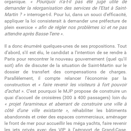
organique.
« Pourquoi n’a-t-il pas été jugé utile de
demander la réorganisation des services de l’Etat à Saint-
Martin ? »
interroge-t-il. Pour lui, dans un souci d’efficacité,
appliquer la loi consisterait à demander une préfecture de
plein exercice
« afin de régler nos problèmes ici et ne pas
attendre après Basse-Terre ».
Il a donc énuméré quelques-unes de ses propositions. Tout
d’abord, s’il est élu, le candidat a l’intention de se rendre à
Paris pour rencontrer le nouveau gouvernement (quel qu’il
soit) afin de discuter de la situation de Saint-Martin sur le
dossier de transfert des compensations de charges.
Parallèlement, il compte relancer l’économie par la
construction et
« faire revenir les visiteurs à fort pouvoir
d’achat ».
C’est pourquoi le MJP propose de construire un
quai d’accueil de croisières (300 à 400 passagers) loin du
« projet faramineux et aberrant de construire une ville à
côté d’une ville existante »,
réhabiliter les bâtiments
abandonnés et créer des espaces commerciaux, aménager
le front de mer pour accueillir les méga yachts, faire revenir
les jets privés avec des VIP à l’aéroport de Grand-Case,