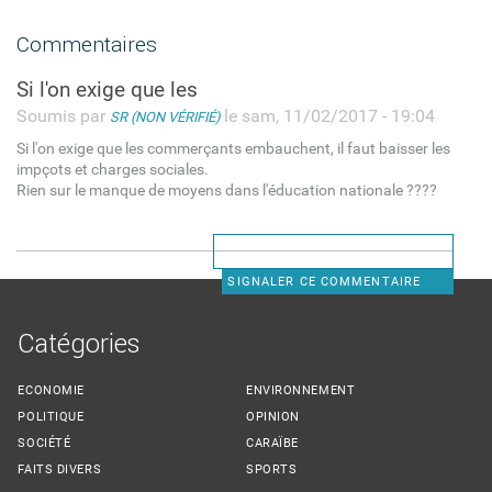
Commentaires
Si l'on exige que les
Soumis par
le sam, 11/02/2017 - 19:04
SR (NON VÉRIFIÉ)
Si l'on exige que les commerçants embauchent, il faut baisser les
impçots et charges sociales.
Rien sur le manque de moyens dans l'éducation nationale ????
SIGNALER CE COMMENTAIRE
Catégories
ECONOMIE
ENVIRONNEMENT
POLITIQUE
OPINION
SOCIÉTÉ
CARAÏBE
FAITS DIVERS
SPORTS