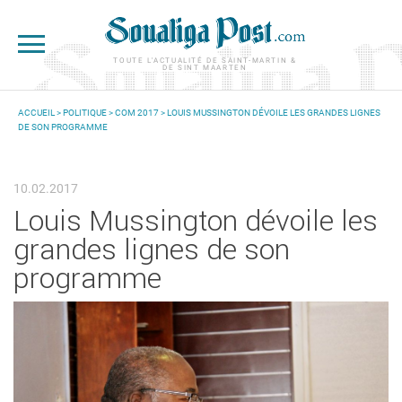
Aller au contenu principal
TOUTE L'ACTUALITÉ DE SAINT-MARTIN &
DE SINT MAARTEN
ACCUEIL
>
POLITIQUE
>
COM 2017
> LOUIS MUSSINGTON DÉVOILE LES GRANDES LIGNES
DE SON PROGRAMME
VOUS ÊTES ICI
10.02.2017
Louis Mussington dévoile les
grandes lignes de son
programme