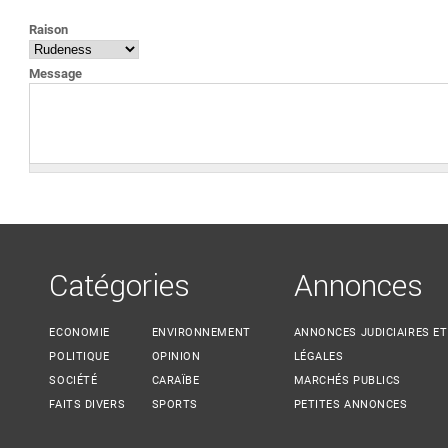
VOUS ÊTES ICI
Raison
Message
Catégories
Annonces
ECONOMIE
ENVIRONNEMENT
ANNONCES JUDICIAIRES ET
POLITIQUE
OPINION
LÉGALES
SOCIÉTÉ
CARAÏBE
MARCHÉS PUBLICS
FAITS DIVERS
SPORTS
PETITES ANNONCES