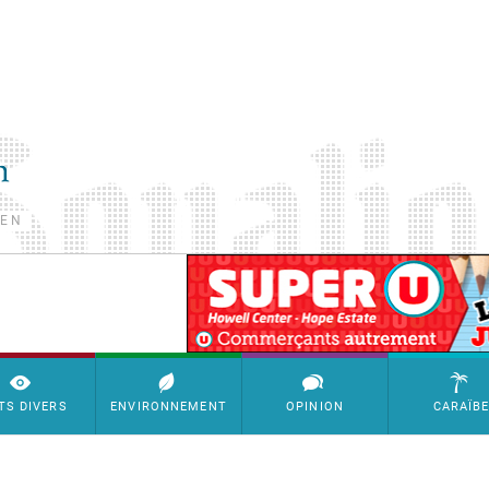
TEN
SimpleAds Block Bannière
TS DIVERS
ENVIRONNEMENT
OPINION
CARAÏB