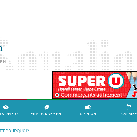
TEN
SimpleAds Block Bannière
TS DIVERS
ENVIRONNEMENT
OPINION
CARAÏB
 ET POURQUOI?