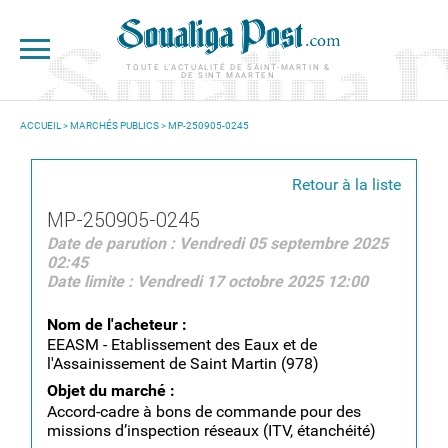
Aller au contenu principal
TOUTE L'ACTUALITÉ DE SAINT-MARTIN &
DE SINT MAARTEN
ACCUEIL
>
MARCHÉS PUBLICS
> MP-250905-0245
VOUS ÊTES ICI
Retour à la liste
MP-250905-0245
Date de parution : Vendredi 05 septembre 2025
02:45
Date limite : Vendredi 17 octobre 2025 12:00
Nom de l'acheteur :
EEASM - Etablissement des Eaux et de
l'Assainissement de Saint Martin (978)
Objet du marché :
Accord-cadre à bons de commande pour des
missions d’inspection réseaux (ITV, étanchéité)