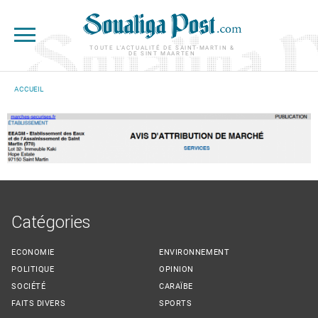
Aller au contenu principal
TOUTE L'ACTUALITÉ DE SAINT-MARTIN &
DE SINT MAARTEN
ACCUEIL
VOUS ÊTES ICI
Catégories
ECONOMIE
ENVIRONNEMENT
POLITIQUE
OPINION
SOCIÉTÉ
CARAÏBE
FAITS DIVERS
SPORTS