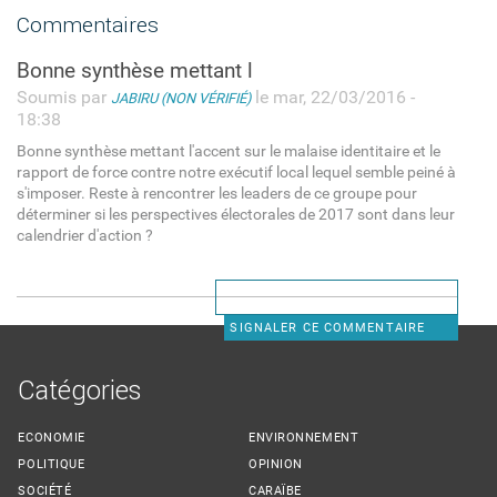
Commentaires
Bonne synthèse mettant l
Soumis par
le mar, 22/03/2016 -
JABIRU (NON VÉRIFIÉ)
18:38
Bonne synthèse mettant l'accent sur le malaise identitaire et le
rapport de force contre notre exécutif local lequel semble peiné à
s'imposer. Reste à rencontrer les leaders de ce groupe pour
déterminer si les perspectives électorales de 2017 sont dans leur
calendrier d'action ?
SIGNALER CE COMMENTAIRE
Catégories
ECONOMIE
ENVIRONNEMENT
POLITIQUE
OPINION
SOCIÉTÉ
CARAÏBE