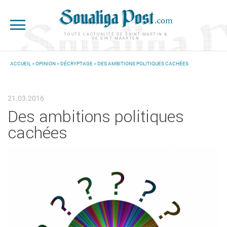
Aller au contenu principal
TOUTE L'ACTUALITÉ DE SAINT-MARTIN &
DE SINT MAARTEN
ACCUEIL
>
OPINION
>
DÉCRYPTAGE
> DES AMBITIONS POLITIQUES CACHÉES
VOUS ÊTES ICI
21.03.2016
Des ambitions politiques
cachées