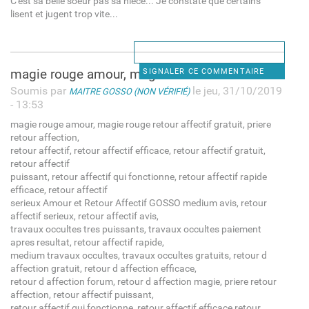
C'est sa belle soeur pas sa nièce... Je constate que certains
lisent et jugent trop vite...
magie rouge amour, magie
SIGNALER CE COMMENTAIRE
Soumis par
le jeu, 31/10/2019
MAITRE GOSSO (NON VÉRIFIÉ)
- 13:53
magie rouge amour, magie rouge retour affectif gratuit, priere
retour affection,
retour affectif, retour affectif efficace, retour affectif gratuit,
retour affectif
puissant, retour affectif qui fonctionne, retour affectif rapide
efficace, retour affectif
serieux Amour et Retour Affectif GOSSO medium avis, retour
affectif serieux, retour affectif avis,
travaux occultes tres puissants, travaux occultes paiement
apres resultat, retour affectif rapide,
medium travaux occultes, travaux occultes gratuits, retour d
affection gratuit, retour d affection efficace,
retour d affection forum, retour d affection magie, priere retour
affection, retour affectif puissant,
retour affectif qui fonctionne, retour affectif efficace retour