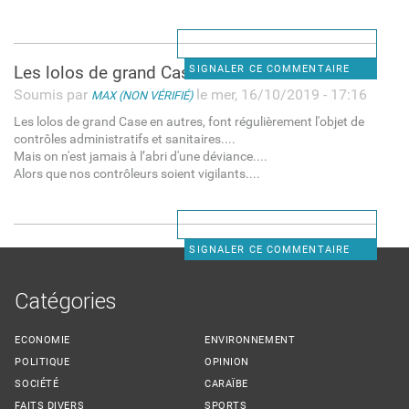
Les lolos de grand Case en
SIGNALER CE COMMENTAIRE
Soumis par
le mer, 16/10/2019 - 17:16
MAX (NON VÉRIFIÉ)
Les lolos de grand Case en autres, font régulièrement l'objet de
contrôles administratifs et sanitaires....
Mais on n'est jamais à l’abri d'une déviance....
Alors que nos contrôleurs soient vigilants....
SIGNALER CE COMMENTAIRE
Catégories
ECONOMIE
ENVIRONNEMENT
POLITIQUE
OPINION
SOCIÉTÉ
CARAÏBE
FAITS DIVERS
SPORTS