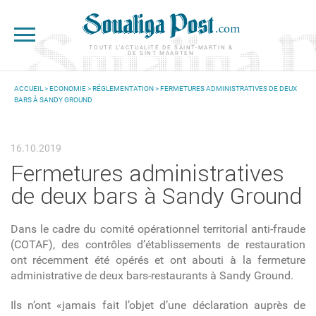
Aller au contenu principal
TOUTE L'ACTUALITÉ DE SAINT-MARTIN &
DE SINT MAARTEN
ACCUEIL
>
ECONOMIE
>
RÉGLEMENTATION
> FERMETURES ADMINISTRATIVES DE DEUX
BARS À SANDY GROUND
VOUS ÊTES ICI
16.10.2019
Fermetures administratives
de deux bars à Sandy Ground
Dans le cadre du
comité opérationnel territorial anti-fraude
(COTAF), des contrôles d’établissements de restauration
ont récemment été opérés et ont abouti à la fermeture
administrative de deux bars-restaurants à Sandy Ground.
Ils n’ont «jamais fait l’objet d’une déclaration auprès de