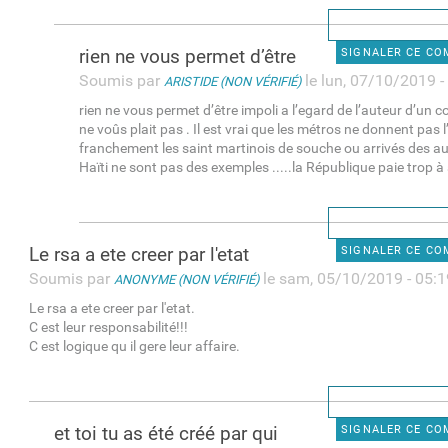
rien ne vous permet d’être
SIGNALER CE C
Soumis par
le lun, 07/10/2019 -
ARISTIDE (NON VÉRIFIÉ)
rien ne vous permet d’être impoli a l’egard de l’auteur d’un
ne voûs plait pas . Il est vrai que les métros ne donnent pas
franchement les saint martinois de souche ou arrivés des au
Haïti ne sont pas des exemples .....la République paie trop à 
Le rsa a ete creer par l'etat
SIGNALER CE C
Soumis par
le sam, 05/10/2019 - 05:1
ANONYME (NON VÉRIFIÉ)
Le rsa a ete creer par l'etat.
C est leur responsabilité!!!
C est logique qu il gere leur affaire.
et toi tu as été créé par qui
SIGNALER CE C