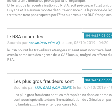
les différents domaines prévus par la loi organique.
Et le fait que la recentralisation du R.S.A. soit prévue par l'Etat uni
Guyane et la Réunion montre de toute évidence que le principe de l'ég
territoires n'est pas respecté par l'Etat au niveau des RUP françaises
le RSA nourrit les
SIGNALER CE C
Soumis par
le sam, 05/10/2019 - 04:20
SALIMI (NON VÉRIFIÉ)
le RSA nourrit les travailleurs étrangers et saint martinois travaillan
avec la complicité des agents de la CAF locaux, malgré les efforts du
RSA.
Les plus gros fraudeurs sont
SIGNALER CE C
Soumis par
le lun, 07/10/2019 - 1
MON GARS (NON VÉRIFIÉ)
Les plus gros fraudeurs sont les métropolitains dans ce domaine.
sont aussi spécialiste dans l'immatriculation de véhicules en par
hollandaise.....à bon entendeur casse toi.