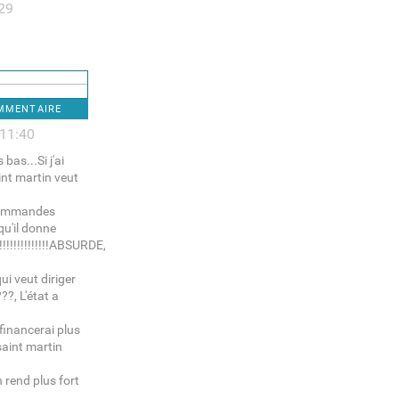
:29
OMMENTAIRE
 11:40
bas...Si j'ai
int martin veut
s commandes
 qu'il donne
!!!!!!!!!!!!!!!!!!!!ABSURDE,
ui veut diriger
??, L'état a
 financerai plus
saint martin
n rend plus fort