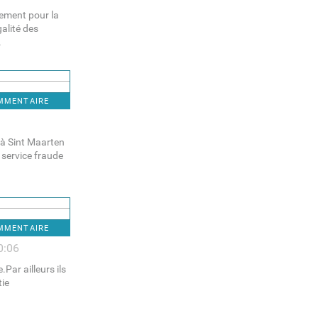
quement pour la
alité des
.
OMMENTAIRE
t à Sint Maarten
 service fraude
OMMENTAIRE
0:06
Par ailleurs ils
tie