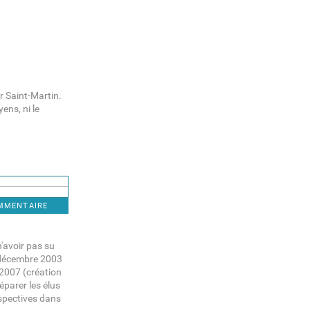
ur Saint-Martin.
ens, ni le
OMMENTAIRE
n'avoir pas su
 décembre 2003
t 2007 (création
réparer les élus
spectives dans