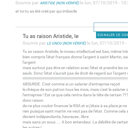
Soumis par
le lun, 07/10/2019 - 10
ARISTIDE (NON VÉRIFIÉ)
et toi tu as été créé par qui imbecile
Tu as raison Aristide, le
SIGNALER CE C
Soumis par
le lun, 07/10/2019 -
LE GNOU (NON VÉRIFIÉ)
Tu as raison Aristide, le niveau intellectuel est bas, même très 
bien compris l'état français donne l'argent à saint Martin, sa
l'argent
mais surtout pas être en relation avec l'état et prendre le
seuls. Donc l'état n'aurait pas de droit de regard sur l'argent
!!!!!!!!!!!!!!!!!!!!!!!!!!!!!!!!!!!!!!!!!!!!!!!!!!!!!!!!!!!!!!!!!!!!!!!!!!!!!!!!!!!!!!
ABSURDE. C'est comme si un salarier d'entreprise reçoit
le chèque de son patron tous les mois, mais c'est le salarier q
l'entreprise ! Est ce que cela rentre dans la tête de certain ???
donc raison
de ne plus vouloir financer le RSA et si j'étais à sa place je ne
rien puisque saint martin ne veut pas de l'état. Comme cela 
devient indépendante, heureuse , libre
mais sans un sous .... A bon entendeur. La débilité de certai
les autres !