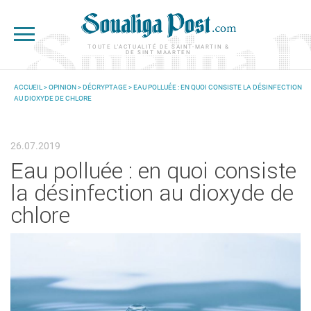
Aller au contenu principal
TOUTE L'ACTUALITÉ DE SAINT-MARTIN &
DE SINT MAARTEN
ACCUEIL
>
OPINION
>
DÉCRYPTAGE
> EAU POLLUÉE : EN QUOI CONSISTE LA DÉSINFECTION
AU DIOXYDE DE CHLORE
VOUS ÊTES ICI
26.07.2019
Eau polluée : en quoi consiste
la désinfection au dioxyde de
chlore