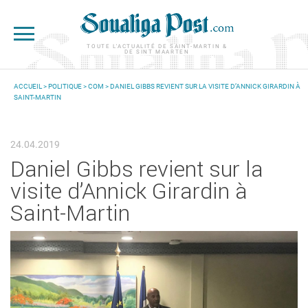
Aller au contenu principal
TOUTE L'ACTUALITÉ DE SAINT-MARTIN &
DE SINT MAARTEN
ACCUEIL
>
POLITIQUE
>
COM
> DANIEL GIBBS REVIENT SUR LA VISITE D’ANNICK GIRARDIN À
SAINT-MARTIN
VOUS ÊTES ICI
24.04.2019
Daniel Gibbs revient sur la
visite d’Annick Girardin à
Saint-Martin