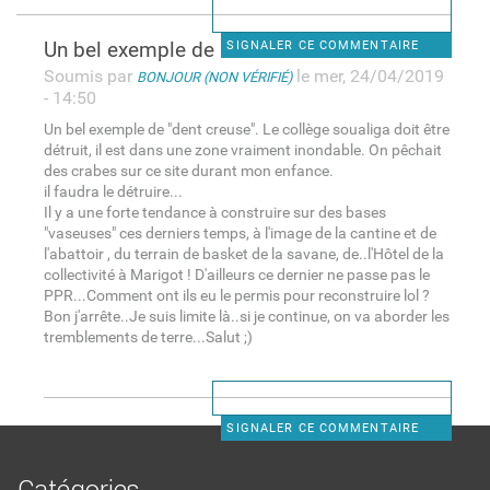
Un bel exemple de "dent
SIGNALER CE COMMENTAIRE
Soumis par
le mer, 24/04/2019
BONJOUR (NON VÉRIFIÉ)
- 14:50
Un bel exemple de "dent creuse". Le collège soualiga doit être
détruit, il est dans une zone vraiment inondable. On pêchait
des crabes sur ce site durant mon enfance.
il faudra le détruire...
Il y a une forte tendance à construire sur des bases
"vaseuses" ces derniers temps, à l'image de la cantine et de
l'abattoir , du terrain de basket de la savane, de..l'Hôtel de la
collectivité à Marigot ! D'ailleurs ce dernier ne passe pas le
PPR...Comment ont ils eu le permis pour reconstruire lol ?
Bon j'arrête..Je suis limite là..si je continue, on va aborder les
tremblements de terre...Salut ;)
SIGNALER CE COMMENTAIRE
Catégories