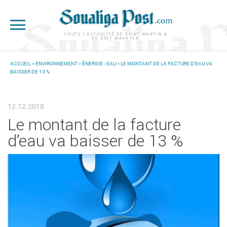
Aller au contenu principal
TOUTE L'ACTUALITÉ DE SAINT-MARTIN &
DE SINT MAARTEN
ACCUEIL
>
ENVIRONNEMENT
>
ÉNERGIE - EAU
> LE MONTANT DE LA FACTURE D’EAU VA
BAISSER DE 13 %
VOUS ÊTES ICI
12.12.2018
Le montant de la facture
d’eau va baisser de 13 %