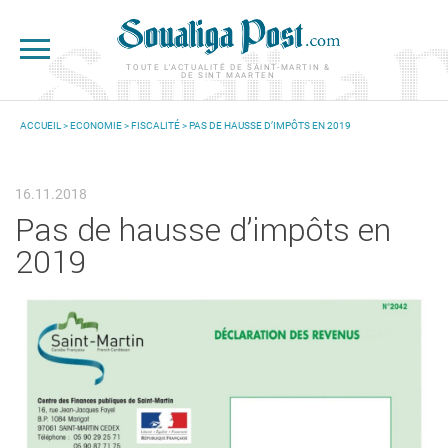
Aller au contenu principal
TOUTE L'ACTUALITÉ DE SAINT-MARTIN &
DE SINT MAARTEN
ACCUEIL
>
ECONOMIE
>
FISCALITÉ
> PAS DE HAUSSE D’IMPÔTS EN 2019
VOUS ÊTES ICI
16.11.2018
Pas de hausse d’impôts en
2019