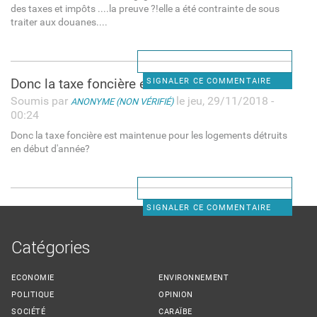
des taxes et impôts ....la preuve ?!elle a été contrainte de sous
traiter aux douanes....
Donc la taxe foncière est
SIGNALER CE COMMENTAIRE
Soumis par
le jeu, 29/11/2018 -
ANONYME (NON VÉRIFIÉ)
00:24
Donc la taxe foncière est maintenue pour les logements détruits
en début d'année?
SIGNALER CE COMMENTAIRE
Catégories
ECONOMIE
ENVIRONNEMENT
POLITIQUE
OPINION
SOCIÉTÉ
CARAÏBE