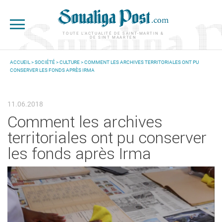
Aller au contenu principal
TOUTE L'ACTUALITÉ DE SAINT-MARTIN &
DE SINT MAARTEN
ACCUEIL
>
SOCIÉTÉ
>
CULTURE
> COMMENT LES ARCHIVES TERRITORIALES ONT PU
CONSERVER LES FONDS APRÈS IRMA
VOUS ÊTES ICI
11.06.2018
Comment les archives
territoriales ont pu conserver
les fonds après Irma