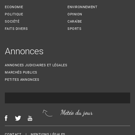
ECONOMIE
ENVIRONNEMENT
POLITIQUE
OPINION
SOCIÉTÉ
CARAÏBE
FAITS DIVERS
SPORTS
Annonces
ANNONCES JUDICIAIRES ET LÉGALES
MARCHÉS PUBLICS
PETITES ANNONCES
Météo du jour
Menu Footer
CONTACT
MENTIONS LÉGALES