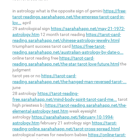
in astrology what is the opposite sign of gemini
https://free-
tarot-readings.sarahahapp.net/the-empress-tarot-card-in-
lov...
april
29 astrological sign
https://sarahahapp.net/may-21-1972-
astrology.htm
12 month tarot reading
https://tarot-card-
reading.sarahahapp.net/chinese-astrology-jewelry.html
triumphant success tarot card
https://free-tarot-
reading.sarahahapp.net/australian-astrology-by-date-o...
online tarot reading free
https://tarot-card-
reading.sarahahapp.net/the-star-tarot-love-future.html
the
judgment
tarot yes or no
https://tarot-card-
reading.sarahahapp.net/the-hanged-man-reversed-tarot-...
june
28 astrology
https://tarot-reading-
free.sarahahapp.net/mind-body-spirit-tarot-card-me...
tarot
high priestess b j
https://tarot-reading.sarahahapp.net/the-
elemental-astrology-test.htm
weak eyesight
astrology
https://sarahahapp.net/february-10-1994-
astrology.htm
february 21 astrology sign
https://tarot-
reading-online.sarahahapp.net/tarot-cross-spread.html
astrological names for newborn babies
https://online-tarot-