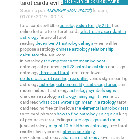
tarot cards evil bible
SIGNALER CE COMMENTAIRE
Soumis par
le sam,
ANONYME (NON VÉRIFIÉ)
01/06/2019 - 00:13
tarot cards evil bible
astrology sign for july 28th
free
online fortune teller tarot cards
what is an ascendant in
astrology
financial tarot
reading
december 31 astrological sign
when will he
propose astrology
chinese astrology relationship
calculator
the last word
in astrology
the empress tarot meaning past
astrological pictures
april 28 astrological sign
april sign
astrology
three card tarot
tarot card tower
celtic cross tarot reading free online
venus sign meaning
astrology
astrological personality traits sagittarius
sun
moon midpoint astrology
astrology symbols signs
chaldean astrology
astrology rising sign times
tarot
card read
what does water sign mean in astrology
tarot
card reading free online love
the elemental astrology test
tarot card phrases
how to find astrology rising sign
king
of pentacles tarot feelings
astrology signs and traits
juno astrology
august 10th birthday astrology
free tarot
reading love yes or no
stones astrology
onyx stone astrology
shamanic astrology
love triangle