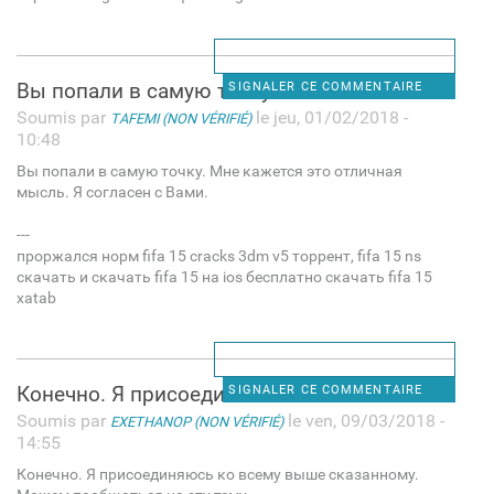
Вы попали в самую точку. Мне
SIGNALER CE COMMENTAIRE
Soumis par
le jeu, 01/02/2018 -
TAFEMI (NON VÉRIFIÉ)
10:48
Вы попали в самую точку. Мне кажется это отличная
мысль. Я согласен с Вами.
---
проржался норм fifa 15 cracks 3dm v5 торрент, fifa 15 ns
скачать и скачать fifa 15 на ios бесплатно скачать fifa 15
xatab
Конечно. Я присоединяюсь ко
SIGNALER CE COMMENTAIRE
Soumis par
le ven, 09/03/2018 -
EXETHANOP (NON VÉRIFIÉ)
14:55
Конечно. Я присоединяюсь ко всему выше сказанному.