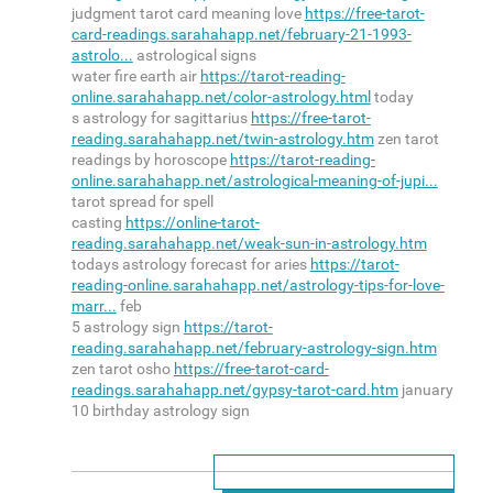
judgment tarot card meaning love
https://free-tarot-
card-readings.sarahahapp.net/february-21-1993-
astrolo...
astrological signs
water fire earth air
https://tarot-reading-
online.sarahahapp.net/color-astrology.html
today
s astrology for sagittarius
https://free-tarot-
reading.sarahahapp.net/twin-astrology.htm
zen tarot
readings by horoscope
https://tarot-reading-
online.sarahahapp.net/astrological-meaning-of-jupi...
tarot spread for spell
casting
https://online-tarot-
reading.sarahahapp.net/weak-sun-in-astrology.htm
todays astrology forecast for aries
https://tarot-
reading-online.sarahahapp.net/astrology-tips-for-love-
marr...
feb
5 astrology sign
https://tarot-
reading.sarahahapp.net/february-astrology-sign.htm
zen tarot osho
https://free-tarot-card-
readings.sarahahapp.net/gypsy-tarot-card.htm
january
10 birthday astrology sign