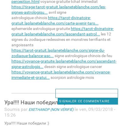
perception.html
voyance gratuite tchat immediat
https://tirage-tarot-gratuit.laplaneteblanche.com/les-
signes-astrologiqu...
avril signe
astrologique chinois
https://tarot-divinatoire-
gratuit.laplaneteblanche.com/carte-avenir-taro...
ephemeride astrologique gratuite
https://tarot-divinatoire-
gratuit.laplaneteblanche.com/lascendant-astrol...
les 12
signes du zodiaque redessines en monstres terrifiants et
angoissants
https://tarot-gratuit.laplaneteblanche.com/signe-du-
zodiaque-balance-asc...
signe astrologique chinois de feu
https://voyance-gratuite.laplaneteblanche.com/ascendant-
signe-astrologiq...
dessin signe astrologique cancer
https://voyance-gratuit.laplaneteblanche.com/voyance-
immediate-et-gratui...
scorpion astrologie mois
Ура!!!! Наши победили :)
SIGNALER CE COMMENTAIRE
Soumis par
le ven, 09/03/2018 -
EXETHANOP (NON VÉRIFIÉ)
15:26
Ура!!!! Наши победили :)