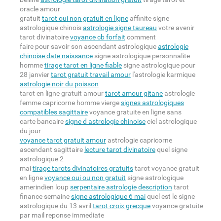
oracle amour
gratuit
tarot oui non gratuit en ligne
affinite signe
astrologique chinois
astrologie signe taureau
votre avenir
tarot divinatoire
voyance cb forfait
comment
faire pour savoir son ascendant astrologique
astrologie
chinoise date naissance
signe astrologique personnalite
homme
tirage tarot en ligne fiable
signe astrologique pour
28 janvier
tarot gratuit travail amour
l'astrologie karmique
astrologie noir du poisson
tarot en ligne gratuit amour
tarot amour gitane
astrologie
femme capricorne homme vierge
signes astrologiques
compatibles sagittaire
voyance gratuite en ligne sans
carte bancaire
signe d astrologie chinoise
ciel astrologique
du jour
voyance tarot gratuit amour
astrologie capricorne
ascendant sagittaire
lecture tarot divinatoire
quel signe
astrologique 2
mai
tirage tarots divinatoires gratuits
tarot voyance gratuit
en ligne
voyance oui ou non gratuit
signe astrologique
amerindien loup
serpentaire astrologie description
tarot
finance semaine
signe astrologique 6 mai
quel est le signe
astrologique du 13 avril
tarot croix grecque
voyance gratuite
par mail reponse immediate