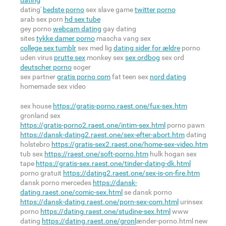
dating
dating'
bedste porno
sex slave game
twitter porno
arab sex porn
hd sex tube
gey porno
webcam dating
gay dating
sites
tykke damer porno
mascha vang sex
college sex tumblr
sex med lig
dating sider for ældre
porno
uden virus
prutte sex
monkey sex
sex ordbog
sex ord
deutscher porno
soger
sex partner
gratis porno com
fat teen sex
nord dating
homemade sex video
sex house
https://gratis-porno.raest.one/fux-sex.htm
gronland sex
https://gratis-porno2.raest.one/intim-sex.html
porno pawn
https://dansk-dating2.raest.one/sex-efter-abort.htm
dating
holstebro
https://gratis-sex2.raest.one/home-sex-video.htm
tub sex
https://raest.one/soft-porno.htm
hulk hogan sex
tape
https://gratis-sex.raest.one/tinder-dating-dk.html
porno gratuit
https://dating2.raest.one/sex-is-on-fire.htm
dansk porno mercedes
https://dansk-
dating.raest.one/comic-sex.html
se dansk porno
https://dansk-dating.raest.one/porn-sex-com.html
urinsex
porno
https://dating.raest.one/studine-sex.html
www
dating
https://dating.raest.one/gronl
ænder-porno.html new