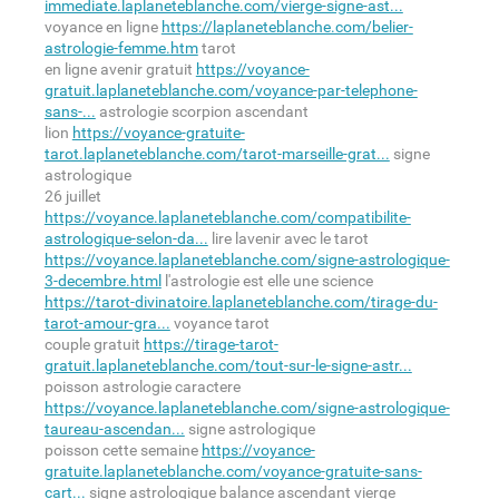
immediate.laplaneteblanche.com/vierge-signe-ast...
voyance en ligne
https://laplaneteblanche.com/belier-
astrologie-femme.htm
tarot
en ligne avenir gratuit
https://voyance-
gratuit.laplaneteblanche.com/voyance-par-telephone-
sans-...
astrologie scorpion ascendant
lion
https://voyance-gratuite-
tarot.laplaneteblanche.com/tarot-marseille-grat...
signe
astrologique
26 juillet
https://voyance.laplaneteblanche.com/compatibilite-
astrologique-selon-da...
lire lavenir avec le tarot
https://voyance.laplaneteblanche.com/signe-astrologique-
3-decembre.html
l'astrologie est elle une science
https://tarot-divinatoire.laplaneteblanche.com/tirage-du-
tarot-amour-gra...
voyance tarot
couple gratuit
https://tirage-tarot-
gratuit.laplaneteblanche.com/tout-sur-le-signe-astr...
poisson astrologie caractere
https://voyance.laplaneteblanche.com/signe-astrologique-
taureau-ascendan...
signe astrologique
poisson cette semaine
https://voyance-
gratuite.laplaneteblanche.com/voyance-gratuite-sans-
cart...
signe astrologique balance ascendant vierge