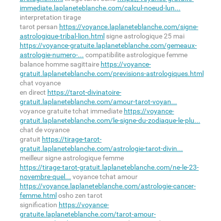
immediate.laplaneteblanche.com/calcul-noeud-lun...
interpretation tirage
tarot persan
https://voyance.laplaneteblanche.com/signe-
astrologique-tribal-lion.html
signe astrologique 25 mai
https://voyance-gratuite.laplaneteblanche.com/gemeaux-
astrologie-numero-...
compatibilite astrologique femme
balance homme sagittaire
https://voyance-
gratuit.laplaneteblanche.com/previsions-astrologiques.html
chat voyance
en direct
https://tarot-divinatoire-
gratuit.laplaneteblanche.com/amour-tarot-voyan...
voyance gratuite tchat immediate
https://voyance-
gratuit.laplaneteblanche.com/le-signe-du-zodiaque-le-plu...
chat de voyance
gratuit
https://tirage-tarot-
gratuit.laplaneteblanche.com/astrologie-tarot-divin...
meilleur signe astrologique femme
https://tirage-tarot-gratuit.laplaneteblanche.com/ne-le-23-
novembre-quel...
voyance tchat amour
https://voyance.laplaneteblanche.com/astrologie-cancer-
femme.html
osho zen tarot
signification
https://voyance-
gratuite.laplaneteblanche.com/tarot-amour-