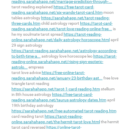
reading.sarahahapp.net/marriage-prediction-through-...
tarot reading explained
https://free-tarot-card-
reading.sarahahapp.net/six-wands-tarot-card.htm
moon
tables astrology
https://sarahahapp.net/tarot-reading-
three-cards.htm
child astrology report
https://tarot-card-
reading.sarahahapp.net/tarot-love-reading-online-free...
is
he my soulmate tarot spread
https://tarot-reading-
online.sarahahapp.net/daily-astrology-horoscope.html
april
29 sign astrology
https://tarot-reading.sarahahapp.net/astrology-according-
to-birth-time-a...
astrology love horoscope leo
https://tarot-
reading-online.sarahahapp.net/rising-sign-esoteric-
astrolo...
empress
tarot love advice
https://free-online-tarot-
reading.sarahahapp.net/january-23-birthday-ast...
free love
triangle tarot reading
https://sarahahapp.net/tarot-1-card-reading.htm
stellium
in 8th house astrology
https://free-tarot-card-
reading.sarahahapp.net/taurus-astrology-dates.htm
april
19th birthday astrology
https://sarahahapp.net/free-automated-tarot-reading.htm
card reading tarot
https://tarot-reading-
online.sarahahapp.net/the-hermit-tarot-love.html
the hermit
tarot card reversed
https://online-tarot-