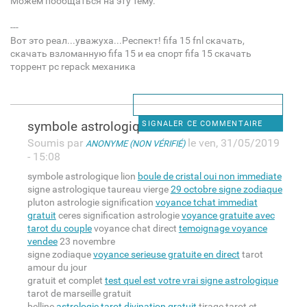
Можем пообщаться на эту тему.
---
Вот это реал...уважуха...Респект! fifa 15 fnl скачать,
скачать взломанную fifa 15 и еа спорт fifa 15 скачать
торрент pc repack механика
symbole astrologique lion
SIGNALER CE COMMENTAIRE
Soumis par
le ven, 31/05/2019
ANONYME (NON VÉRIFIÉ)
- 15:08
symbole astrologique lion
boule de cristal oui non immediate
signe astrologique taureau vierge
29 octobre signe zodiaque
pluton astrologie signification
voyance tchat immediat
gratuit
ceres signification astrologie
voyance gratuite avec
tarot du couple
voyance chat direct
temoignage voyance
vendee
23 novembre
signe zodiaque
voyance serieuse gratuite en direct
tarot
amour du jour
gratuit et complet
test quel est votre vrai signe astrologique
tarot de marseille gratuit
belline
astrologie tarot divination gratuit
tirage tarot et