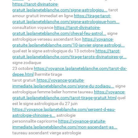
https://tarot-divinatoire-
gratuit.laplaneteblanche.com/signe-astrologiqu...
tarot
amour gratuit immediat en ligne
https://tirage-tarot-
gratuit.laplaneteblanche.com/signe-astrologique-hom...
consultation voyance
https://tarot-divinatoire-
gratuit.laplaneteblanche.com/cheval-feu-astrol...
signe
astrologique verseau ascendant lion
https://voyance-
gratuite.laplaneteblanche.com/10-janvier-signe-astrologi...
quel est le signe astrologique du 13 octobre
https://tarot-
gratuit.laplaneteblanche.com/tirage-tarots-divinatoires-gr...
signe zodiaque
23 octobre
https://voyance.laplaneteblanche.com/tarot-dix-
depee.html
lhermite tirage
tarot gratuit
https://voyance-gratuite-
immediate.laplaneteblanche.com/signe-du-zodiaqu...
signe
astrologique femme belier homme taureau
https://voyance-
gratuit.laplaneteblanche.com/tarot-tirage-gratuit.html
quel
est le signe astrologique du 27 juin
https://voyance.laplaneteblanche.com/serpent-d-eau-
astrologie-chinoise-s...
astrologie
personnalite capricorne
https://voyance-gratuite-
immediate.laplaneteblanche.com/mon-ascendant-as...
taureau ascendant vierge astrologie