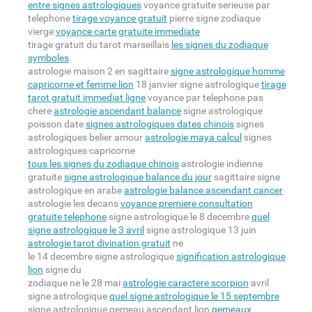
entre signes astrologiques
voyance gratuite serieuse par
telephone
tirage voyance gratuit
pierre signe zodiaque
vierge
voyance carte gratuite immediate
tirage gratuit du tarot marseillais
les signes du zodiaque
symboles
astrologie maison 2 en sagittaire
signe astrologique homme
capricorne et femme lion
18 janvier signe astrologique
tirage
tarot gratuit immediat ligne
voyance par telephone pas
chere
astrologie ascendant balance
signe astrologique
poisson date
signes astrologiques dates chinois
signes
astrologiques belier amour
astrologie maya calcul
signes
astrologiques capricorne
tous les signes du zodiaque chinois
astrologie indienne
gratuite
signe astrologique balance du jour
sagittaire signe
astrologique en arabe
astrologie balance ascendant cancer
astrologie les decans
voyance premiere consultation
gratuite telephone
signe astrologique le 8 decembre
quel
signe astrologique le 3 avril
signe astrologique 13 juin
astrologie tarot divination gratuit
ne
le 14 decembre signe astrologique
signification astrologique
lion
signe du
zodiaque ne le 28 mai
astrologie caractere scorpion
avril
signe astrologique
quel signe astrologique le 15 septembre
signe astrologique gemeau ascendant lion
gemeaux