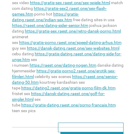
sex video
https://gratis-sex.raest.one/sex-spiele.html
match
com dating
https://gratis-sex2.raest.one/sex-flash-
games.htm
porno hot
https://gratis-
dating.raest.one/indian-sex.htm
free dating sites in usa
https://raest.one/dating-sider-senior.htm
joshua jackson
dating
https://gratis-sex.raest.one/retro-dansk-porno.html
animeret
sex
https://gratis-porno.raest.one/speed-dating-arhus.htm
guy sex
https://dansk-dating.raest.one/sex-websites.html
cebu dating
https://gratis-dating.raest.one/dating-side-for-
unge.htm
sex
i numsen
https://raest.one/dating-nogen.htm
danske dating
hjemmesider
https://gratis-porno2.raest.one/erotik-sex-
filmleri.html
celebrity sex scenes
https://raest.one/senior-
dating-50.htm
kourtney kardashian sex
tape
https://dating2.raest.one/gratis-porno-film-dk.htm
fristet sex
https://dansk-dating.raest.one/golf-for-
singler.html
sex
tube
https://gratis-dating.raest.one/porno-francais.htm
teen sex pics