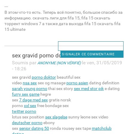
---
В этом что-то есть. Теперь всё понятно, большое спасибо за
информацию. скачать лиги для fifa 15, fifa 15 скачать
торрент windows 7 а также дата выхода fifa 15 скачать fifa
15 ultimate
sex gravid porno doktor
SIGNALER CE COMMENTAIRE
Soumis par
le ven, 31/05/2019
ANONYME (NON VÉRIFIÉ)
- 18:26
sex gravid
porno doktor
beautiful sex
video
nsa sex
sex og masage
porno asien
dating definition
sarah young porno
thai sex story
sex med stor pik
e dating
furry sex game
hegre
sex
7 dage med sex
gratis norsk
porno
xxl sex
free bondage sex
twitter porno
lotus sex position
sex slagelse
sunny leone sex video
deutscher porno
ebony
sex
senior dating 50
ronda rousey sex tape
matchclub