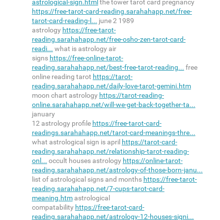
astrological-sign.html
the tower tarot card pregnancy
https://free-tarot-card-reading.sarahahapp.net/free-
tarot-card-reading-l...
june 2 1989
astrology
https://free-tarot-
reading.sarahahapp.net/free-osho-zen-tarot-card-
readi...
what is astrology air
signs
https://free-online-tarot-
reading.sarahahapp.net/best-free-tarot-reading...
free
online reading tarot
https://tarot-
reading.sarahahapp.net/daily-love-tarot-gemini.htm
moon chart astrology
https://tarot-reading-
online.sarahahapp.net/will-we-get-back-together-ta...
january
12 astrology profile
https://free-tarot-card-
readings.sarahahapp.net/tarot-card-meanings-thre...
what astrological sign is april
https://tarot-card-
reading.sarahahapp.net/relationship-tarot-reading-
onl...
occult houses astrology
https://online-tarot-
reading.sarahahapp.net/astrology-of-those-born-janu...
list of astrological signs and months
https://free-tarot-
reading.sarahahapp.net/7-cups-tarot-card-
meaning.htm
astrological
compatability
https://free-tarot-card-
reading.sarahahapp.net/astrology-12-houses-signi...