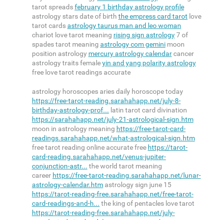
tarot spreads
february 1 birthday astrology profile
astrology stars date of birth
the empress card tarot
love
tarot cards
astrology taurus man and leo woman
chariot love tarot meaning
rising sign astrology
7 of
spades tarot meaning
astrology com gemini
moon
position astrology
mercury astrology calendar
cancer
astrology traits female
yin and yang polarity astrology
free love tarot readings accurate
astrology horoscopes aries daily horoscope today
https://free-tarot-reading.sarahahapp.net/july-8-
birthday-astrology-prof...
latin tarot card divination
https://sarahahapp.net/july-21-astrological-sign.htm
moon in astrology meaning
https://free-tarot-card-
readings.sarahahapp.net/what-astrological-sign.htm
free tarot reading online accurate free
https://tarot-
card-reading.sarahahapp.net/venus-jupiter-
conjunction-astr...
the world tarot meaning
career
https://free-tarot-reading.sarahahapp.net/lunar-
astrology-calendar.htm
astrology sign june 15
https://tarot-reading-free.sarahahapp.net/free-tarot-
card-readings-and-h...
the king of pentacles love tarot
https://tarot-reading-free.sarahahapp.net/july-