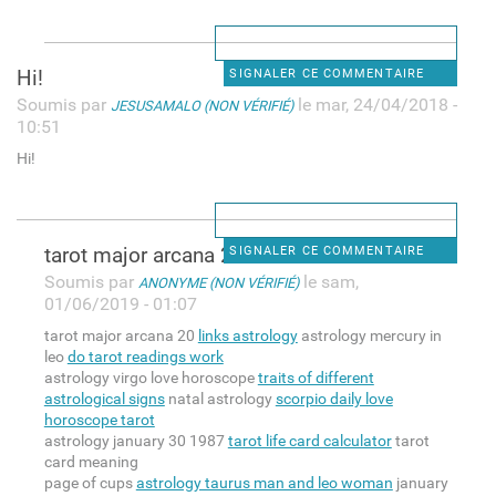
Hi!
SIGNALER CE COMMENTAIRE
Soumis par
le mar, 24/04/2018 -
JESUSAMALO (NON VÉRIFIÉ)
10:51
Hi!
tarot major arcana 20 links
SIGNALER CE COMMENTAIRE
Soumis par
le sam,
ANONYME (NON VÉRIFIÉ)
01/06/2019 - 01:07
tarot major arcana 20
links astrology
astrology mercury in
leo
do tarot readings work
astrology virgo love horoscope
traits of different
astrological signs
natal astrology
scorpio daily love
horoscope tarot
astrology january 30 1987
tarot life card calculator
tarot
card meaning
page of cups
astrology taurus man and leo woman
january