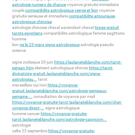
astrologie numero de chance
voyance gratuite immediate
couple
compatibilite astrologique vierge et lion
voyance
gratuite serieuse et immediate
compatibilite amoureuse
astrologique chinoise
astrologie chinoise cheval ascendant cheval
tirage gratuit
tarots egyptiens
compatibilite astrologique femme sagittaire
homme
lion
ne le 23 mars signe astrologique
astrologie pseudo
science
signe zodiaque 20 juin
https://laplaneteblanche.com/tarot-
persan.htm
element astrologique chinois
https://tarot-
divinatoire-gratuit.laplaneteblanche.com/signe-
astrologiqu...
tarot
marseillais oui non
https://voyance-
gratuit.laplaneteblanche.com/astrologie-gemeaux-
semaine....
consultation de voyance par mail
https://voyance-gratuite-tarot.laplaneteblanche.com/chat-
voyance-direct-...
signe astrologique
homme cancer
https://voyance-gratuite-
tarot.laplaneteblanche.com/astrologie-capricorn...
astrologie
celte 23 septembre
https://voyance-gratuite-