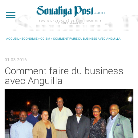
Aller au contenu principal
TOUTE L'ACTUALITÉ DE SAINT-MARTIN &
DE SINT MAARTEN
ACCUEIL
>
ECONOMIE
>
CCISM
> COMMENT FAIRE DU BUSINESS AVEC ANGUILLA
VOUS ÊTES ICI
01.03.2016
Comment faire du business
avec Anguilla