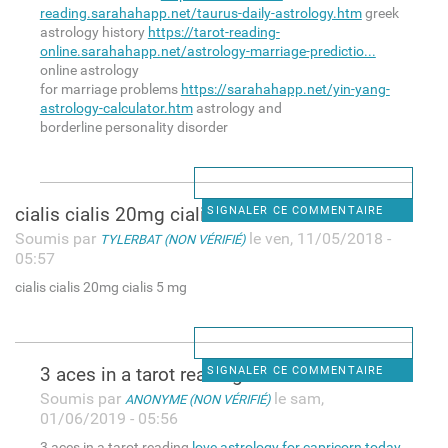
reading.sarahahapp.net/taurus-daily-astrology.htm
greek
astrology history
https://tarot-reading-
online.sarahahapp.net/astrology-marriage-predictio...
online astrology
for marriage problems
https://sarahahapp.net/yin-yang-
astrology-calculator.htm
astrology and
borderline personality disorder
cialis cialis 20mg cialis 5
SIGNALER CE COMMENTAIRE
Soumis par
le ven, 11/05/2018 -
TYLERBAT (NON VÉRIFIÉ)
05:57
cialis cialis 20mg cialis 5 mg
3 aces in a tarot reading
SIGNALER CE COMMENTAIRE
Soumis par
le sam,
ANONYME (NON VÉRIFIÉ)
01/06/2019 - 05:56
3 aces in a tarot reading
love astrology for capricorn today