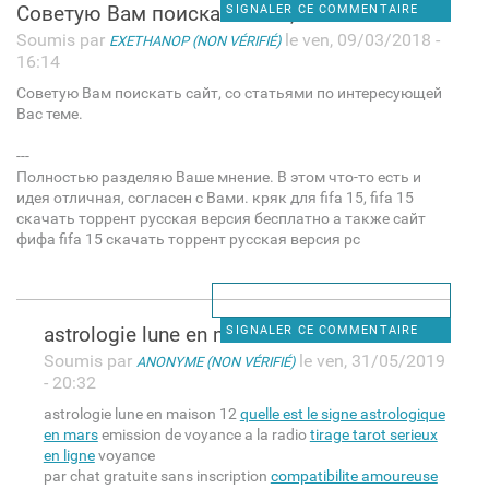
Советую Вам поискать сайт, со
SIGNALER CE COMMENTAIRE
Soumis par
le ven, 09/03/2018 -
EXETHANOP (NON VÉRIFIÉ)
16:14
Советую Вам поискать сайт, со статьями по интересующей
Вас теме.
---
Полностью разделяю Ваше мнение. В этом что-то есть и
идея отличная, согласен с Вами. кряк для fifa 15, fifa 15
скачать торрент русская версия бесплатно а также сайт
фифа fifa 15 скачать торрент русская версия pc
astrologie lune en maison 12
SIGNALER CE COMMENTAIRE
Soumis par
le ven, 31/05/2019
ANONYME (NON VÉRIFIÉ)
- 20:32
astrologie lune en maison 12
quelle est le signe astrologique
en mars
emission de voyance a la radio
tirage tarot serieux
en ligne
voyance
par chat gratuite sans inscription
compatibilite amoureuse