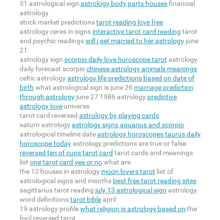
31 astrological sign
astrology body parts houses
financial
astrology
stock market predictions
tarot reading love free
astrology ceres in signs
interactive tarot card reading
tarot
and psychic readings
will i get married to her astrology
june
21
astrology sign
scorpio daily love horoscope tarot
astrology
daily forecast scorpio
chinese astrology animals meanings
celtic astrology
astrology life predictions based on date of
birth
what astrological sign is june 26
marriage prediction
through astrology
june 27 1986 astrology
predictive
astrology love
universe
tarot card reversed
astrology by playing cards
saturn astrology
astrology signs aquarius and scorpio
astrological timeline date
astrology horoscopes taurus daily
horoscope today
astrology predictions are true or false
reversed ten of cups tarot card
tarot cards and meanings
list
one tarot card yes or no
what are
the 12 houses in astrology
moon lovers tarot
list of
astrological signs and months
best free tarot reading sites
sagittarius tarot reading
july 13 astrological sign
astrology
word definitions
tarot bible
april
19 astrology profile
what religion is astrology based on
the
fool reversed tarot