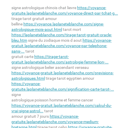
signe astrologique chinois chat lievre
https://voyance-
gratuite.laplaneteblanche.com/voyance-direct-par-tchat-g...
tirage tarot gratuit amour
belline
https://voyance.laplaneteblanche.com/signe-
astrologique-mois-aout.html
tarot mort
https://laplaneteblanche.com/tirage-tarot-gratuit-oracle-
bleu.htm
signe du zodiaque mois d aout
https://voyance-
gratuit.laplaneteblanche.com/voyance-par-telephone-
sans-...
tarot
gratuit carte
https://tirage-tarot-
gratuit.laplaneteblanche.com/astrologie-femme-lion-...
signe astrologique belier ascendant verseau
https://voyance-gratuit.laplaneteblanche.com/previsions-
astrologiques.html
tirage tarot egyptien amour
https://voyance-
gratuite.laplaneteblanche.com/signification-carte-tarot-...
signe
astrologique poisson homme et femme cancer
https://voyance-gratuit.laplaneteblanche.com/calcul-du-
vrai-signe-astrol...
tarot
amour gratuit 7 jours
https://voyance-
gratuite.laplaneteblanche.com/voyance-medium-
bretagne.html
tirage tarot osho
https://voyance-gratuite-