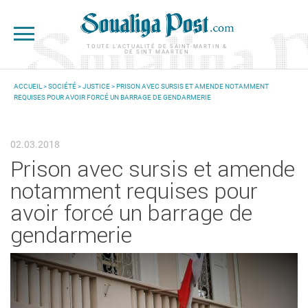
Aller au contenu principal
TOUTE L'ACTUALITÉ DE SAINT-MARTIN &
DE SINT MAARTEN
ACCUEIL
>
SOCIÉTÉ
>
JUSTICE
> PRISON AVEC SURSIS ET AMENDE NOTAMMENT
REQUISES POUR AVOIR FORCÉ UN BARRAGE DE GENDARMERIE
VOUS ÊTES ICI
02.03.2018
Prison avec sursis et amende
notamment requises pour
avoir forcé un barrage de
gendarmerie