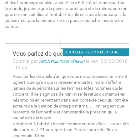
et des hommes, monsieur Jean Pierre F. Si c'était monsieur tout
le monde, je pense que la peine n'aurait pas été la même, comme
quoi être un soit disant "notable" de l'ile cela aide beaucoup.... la
justice n'est pas la même si on est pauvre ou riche, inconnu ou
connu...
Vous parlez de quelqu'un que
SIGNALER CE COMMENTAIRE
Soumis par
le ven, 02/03/2018
ANONYME (NON VÉRIFIÉ)
- 19:33
Vous parlez de quelqu'un que vous ne connaissez nullement
Egbert, quelqu'un qui impressionne certes, mais n'affiche
jamais de supériorité sur les femmes et les hommes qui le
côtoient. Il ne s'agit pas de minimiser le refus d'obtempérer,
néanmoins en remettant dans leur contexte ceux qui ont été
acteurs de la gestion de crise post-irma ...., on ne peut que
ressentir de l'empathie et comprendre la pression qui a
causé cette attitude.
Notable et à l'abri du besoin comme vous le dîtes, il aurait été
plus naturel à 71 ans, que Jean Paul se barre de l’île au
lendemain d'Irma.