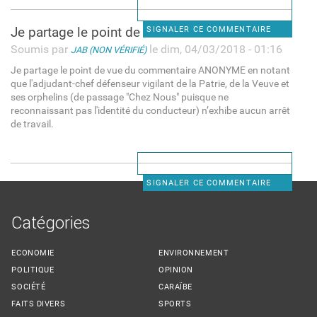
Je partage le point de vue du
SIGNALER CE COMMENTAIRE
Soumis par
le dim, 04/03/2018 - 01:16
JAB (NON VÉRIFIÉ)
Je partage le point de vue du commentaire ANONYME en notant
que l'adjudant-chef défenseur vigilant de la Patrie, de la Veuve et
ses orphelins (de passage "Chez Nous" puisque ne
reconnaissant pas l'identité du conducteur) n’exhibe aucun arrêt
de travail.
SIGNALER CE COMMENTAIRE
Catégories
ECONOMIE
ENVIRONNEMENT
POLITIQUE
OPINION
SOCIÉTÉ
CARAÏBE
FAITS DIVERS
SPORTS