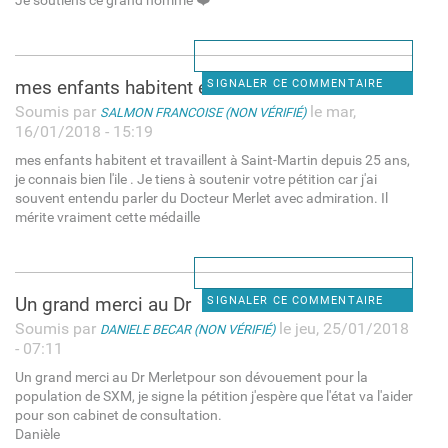
Je soutiens ce grand homme ❤️
mes enfants habitent et
SIGNALER CE COMMENTAIRE
Soumis par
le mar,
SALMON FRANCOISE (NON VÉRIFIÉ)
16/01/2018 - 15:19
mes enfants habitent et travaillent à Saint-Martin depuis 25 ans,
je connais bien l'ile . Je tiens à soutenir votre pétition car j'ai
souvent entendu parler du Docteur Merlet avec admiration. Il
mérite vraiment cette médaille
Un grand merci au Dr
SIGNALER CE COMMENTAIRE
Soumis par
le jeu, 25/01/2018
DANIELE BECAR (NON VÉRIFIÉ)
- 07:11
Un grand merci au Dr Merletpour son dévouement pour la
population de SXM, je signe la pétition j'espère que l'état va l'aider
pour son cabinet de consultation.
Danièle