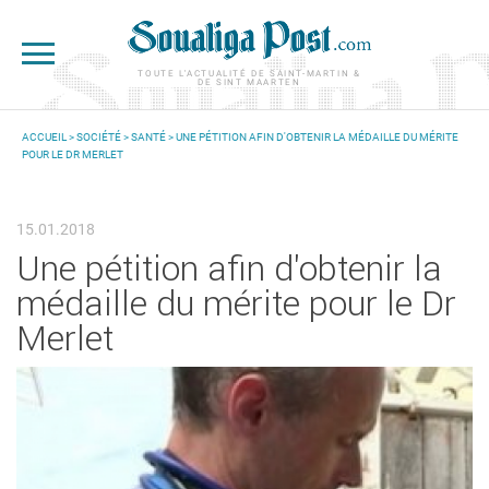
Aller au contenu principal
TOUTE L'ACTUALITÉ DE SAINT-MARTIN &
DE SINT MAARTEN
ACCUEIL
>
SOCIÉTÉ
>
SANTÉ
> UNE PÉTITION AFIN D'OBTENIR LA MÉDAILLE DU MÉRITE
POUR LE DR MERLET
VOUS ÊTES ICI
15.01.2018
Une pétition afin d'obtenir la
médaille du mérite pour le Dr
Merlet