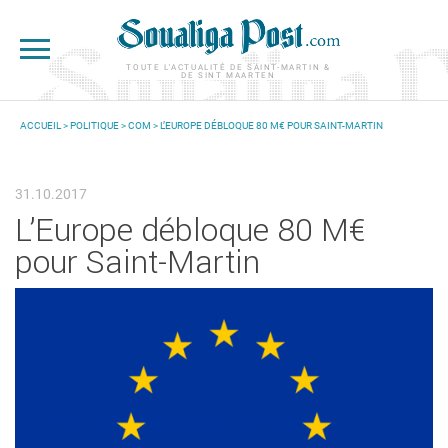
Aller au contenu principal
TOUTE L'ACTUALITÉ DE SAINT-MARTIN &
DE SINT MAARTEN
ACCUEIL
>
POLITIQUE
>
COM
> L’EUROPE DÉBLOQUE 80 M€ POUR SAINT-MARTIN
VOUS ÊTES ICI
31.10.2017
L’Europe débloque 80 M€
pour Saint-Martin