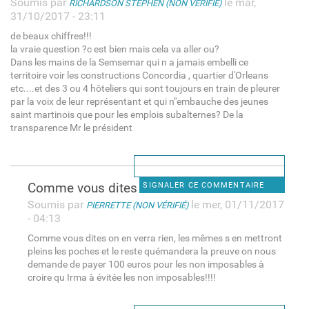
Soumis par
le mar,
RICHARDSON STEPHEN (NON VÉRIFIÉ)
31/10/2017 - 23:11
de beaux chiffres!!!
la vraie question ?c est bien mais cela va aller ou?
Dans les mains de la Semsemar qui n a jamais embelli ce
territoire voir les constructions Concordia , quartier d'Orleans
etc....et des 3 ou 4 hôteliers qui sont toujours en train de pleurer
par la voix de leur représentant et qui n"embauche des jeunes
saint martinois que pour les emplois subalternes? De la
transparence Mr le président
Comme vous dites on en verra
SIGNALER CE COMMENTAIRE
Soumis par
le mer, 01/11/2017
PIERRETTE (NON VÉRIFIÉ)
- 04:13
Comme vous dites on en verra rien, les mêmes s en mettront
pleins les poches et le reste quémandera la preuve on nous
demande de payer 100 euros pour les non imposables à
croire qu Irma à évitée les non imposables!!!!