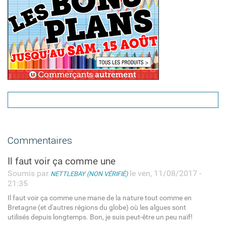
Commentaires
Il faut voir ça comme une
Soumis par
le ven, 11/08/2017 -
NETTLEBAY (NON VÉRIFIÉ)
21:35
Il faut voir ça comme une mane de la nature tout comme en
Bretagne (et d'autres régions du globe) où les algues sont
utilisés depuis longtemps. Bon, je suis peut-être un peu naïf!