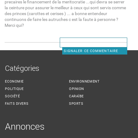
precaires le financement de la meritocratie ...qui devra se serrer
la ceinture pour assurer le meilleur à ceux qui sont servis comme
des princes (carottes et cerises ) ... a bonne entendeur
continuons de faire les autruches c est la faute à personne ?
Merci qui?
SIGNALER CE COMMENTAIRE
Catégories
ECONOMIE
ENVIRONNEMENT
POLITIQUE
OPINION
SOCIÉTÉ
CARAÏBE
FAITS DIVERS
SPORTS
Annonces