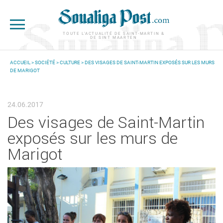
Aller au contenu principal
TOUTE L'ACTUALITÉ DE SAINT-MARTIN &
DE SINT MAARTEN
ACCUEIL
>
SOCIÉTÉ
>
CULTURE
> DES VISAGES DE SAINT-MARTIN EXPOSÉS SUR LES MURS
DE MARIGOT
VOUS ÊTES ICI
24.06.2017
Des visages de Saint-Martin
exposés sur les murs de
Marigot