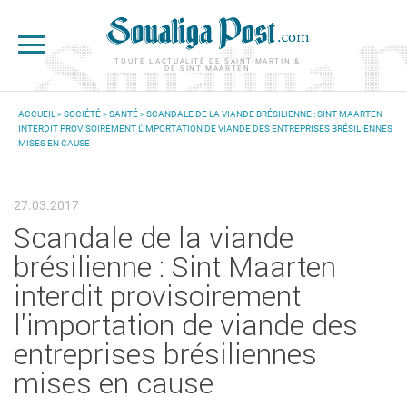
Aller au contenu principal
TOUTE L'ACTUALITÉ DE SAINT-MARTIN &
DE SINT MAARTEN
ACCUEIL
>
SOCIÉTÉ
>
SANTÉ
> SCANDALE DE LA VIANDE BRÉSILIENNE : SINT MAARTEN
INTERDIT PROVISOIREMENT L'IMPORTATION DE VIANDE DES ENTREPRISES BRÉSILIENNES
VOUS ÊTES ICI
MISES EN CAUSE
27.03.2017
Scandale de la viande
brésilienne : Sint Maarten
interdit provisoirement
l'importation de viande des
entreprises brésiliennes
mises en cause