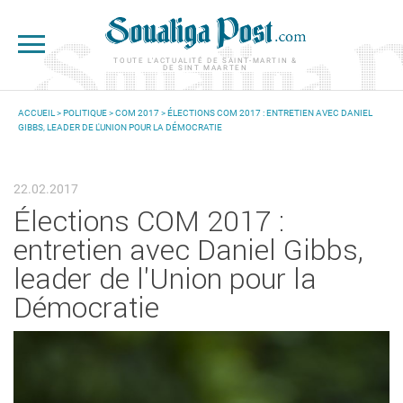
Aller au contenu principal
TOUTE L'ACTUALITÉ DE SAINT-MARTIN &
DE SINT MAARTEN
ACCUEIL
>
POLITIQUE
>
COM 2017
> ÉLECTIONS COM 2017 : ENTRETIEN AVEC DANIEL
GIBBS, LEADER DE L'UNION POUR LA DÉMOCRATIE
VOUS ÊTES ICI
22.02.2017
Élections COM 2017 :
entretien avec Daniel Gibbs,
leader de l'Union pour la
Démocratie