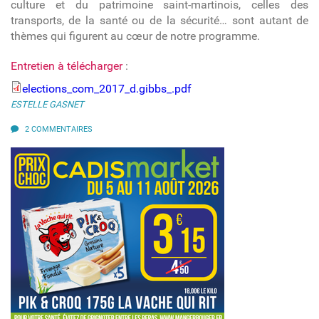
culture et du patrimoine saint-martinois, celles des
transports, de la santé ou de la sécurité… sont autant de
thèmes qui figurent au cœur de notre programme.
Entretien à télécharger
:
elections_com_2017_d.gibbs_.pdf
elections_com_2017_d.gibbs_.pdf
ESTELLE GASNET
2 COMMENTAIRES