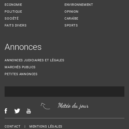
ECONOMIE
ENVIRONNEMENT
POLITIQUE
OPINION
SOCIÉTÉ
CARAÏBE
FAITS DIVERS
SPORTS
Annonces
ANNONCES JUDICIAIRES ET LÉGALES
MARCHÉS PUBLICS
PETITES ANNONCES
Météo du jour
Menu Footer
CONTACT
MENTIONS LÉGALES