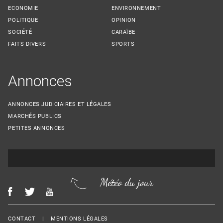
ECONOMIE
ENVIRONNEMENT
POLITIQUE
OPINION
SOCIÉTÉ
CARAÏBE
FAITS DIVERS
SPORTS
Annonces
ANNONCES JUDICIAIRES ET LÉGALES
MARCHÉS PUBLICS
PETITES ANNONCES
Météo du jour
Menu Footer
CONTACT
MENTIONS LÉGALES