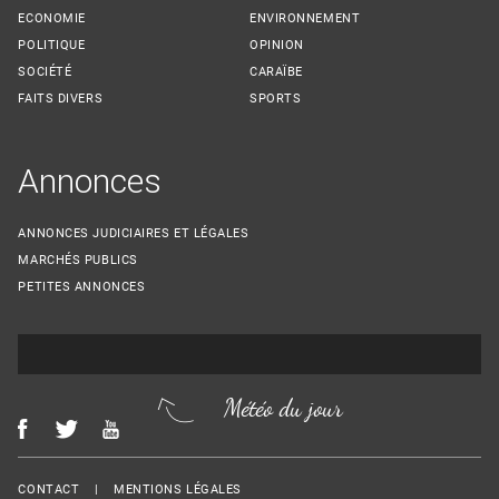
ECONOMIE
ENVIRONNEMENT
POLITIQUE
OPINION
SOCIÉTÉ
CARAÏBE
FAITS DIVERS
SPORTS
Annonces
ANNONCES JUDICIAIRES ET LÉGALES
MARCHÉS PUBLICS
PETITES ANNONCES
Météo du jour
Menu Footer
CONTACT
MENTIONS LÉGALES