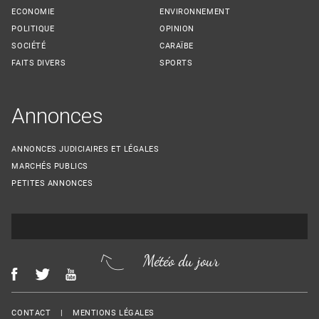
ECONOMIE
ENVIRONNEMENT
POLITIQUE
OPINION
SOCIÉTÉ
CARAÏBE
FAITS DIVERS
SPORTS
Annonces
ANNONCES JUDICIAIRES ET LÉGALES
MARCHÉS PUBLICS
PETITES ANNONCES
Météo du jour
Menu Footer
CONTACT
MENTIONS LÉGALES