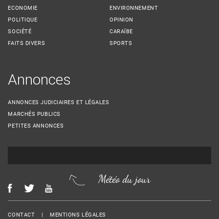
ECONOMIE
ENVIRONNEMENT
POLITIQUE
OPINION
SOCIÉTÉ
CARAÏBE
FAITS DIVERS
SPORTS
Annonces
ANNONCES JUDICIAIRES ET LÉGALES
MARCHÉS PUBLICS
PETITES ANNONCES
Météo du jour
Menu Footer
CONTACT
MENTIONS LÉGALES