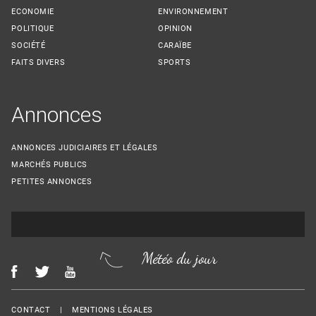
ECONOMIE
ENVIRONNEMENT
POLITIQUE
OPINION
SOCIÉTÉ
CARAÏBE
FAITS DIVERS
SPORTS
Annonces
ANNONCES JUDICIAIRES ET LÉGALES
MARCHÉS PUBLICS
PETITES ANNONCES
Météo du jour
Menu Footer
CONTACT
MENTIONS LÉGALES