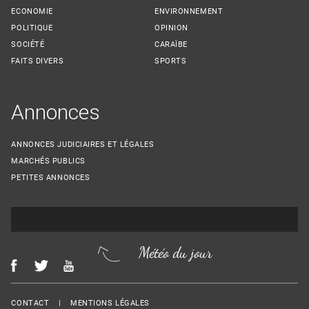
ECONOMIE
ENVIRONNEMENT
POLITIQUE
OPINION
SOCIÉTÉ
CARAÏBE
FAITS DIVERS
SPORTS
Annonces
ANNONCES JUDICIAIRES ET LÉGALES
MARCHÉS PUBLICS
PETITES ANNONCES
Météo du jour
Menu Footer
CONTACT
MENTIONS LÉGALES