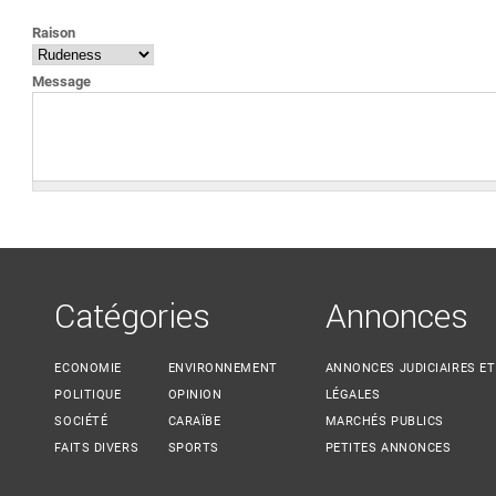
VOUS ÊTES ICI
Raison
Message
Catégories
Annonces
ECONOMIE
ENVIRONNEMENT
ANNONCES JUDICIAIRES ET
POLITIQUE
OPINION
LÉGALES
SOCIÉTÉ
CARAÏBE
MARCHÉS PUBLICS
FAITS DIVERS
SPORTS
PETITES ANNONCES