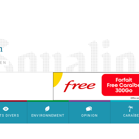
TEN
SimpleAds Block Bannière
TS DIVERS
ENVIRONNEMENT
OPINION
CARAÏB