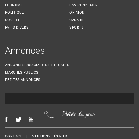
ECONOMIE
ENVIRONNEMENT
POLITIQUE
OPINION
SOCIÉTÉ
CARAÏBE
FAITS DIVERS
SPORTS
Annonces
ANNONCES JUDICIAIRES ET LÉGALES
MARCHÉS PUBLICS
PETITES ANNONCES
Météo du jour
Menu Footer
CONTACT
MENTIONS LÉGALES