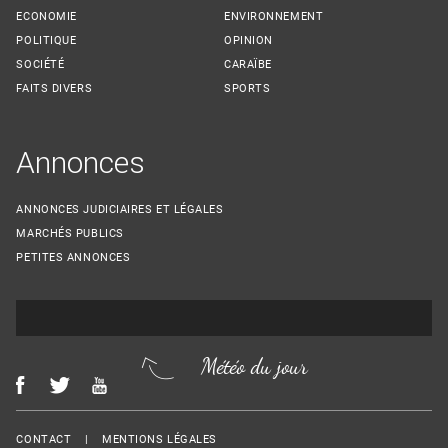
ECONOMIE
ENVIRONNEMENT
POLITIQUE
OPINION
SOCIÉTÉ
CARAÏBE
FAITS DIVERS
SPORTS
Annonces
ANNONCES JUDICIAIRES ET LÉGALES
MARCHÉS PUBLICS
PETITES ANNONCES
Météo du jour
Menu Footer
CONTACT
MENTIONS LÉGALES