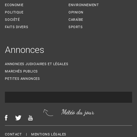
ECONOMIE
ENVIRONNEMENT
POLITIQUE
OPINION
SOCIÉTÉ
CARAÏBE
FAITS DIVERS
SPORTS
Annonces
ANNONCES JUDICIAIRES ET LÉGALES
MARCHÉS PUBLICS
PETITES ANNONCES
Météo du jour
Menu Footer
CONTACT
MENTIONS LÉGALES