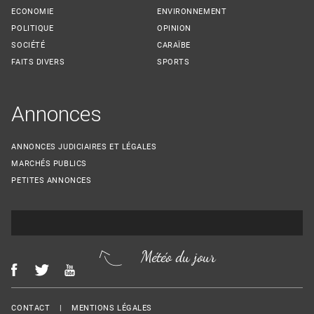
ECONOMIE
ENVIRONNEMENT
POLITIQUE
OPINION
SOCIÉTÉ
CARAÏBE
FAITS DIVERS
SPORTS
Annonces
ANNONCES JUDICIAIRES ET LÉGALES
MARCHÉS PUBLICS
PETITES ANNONCES
Météo du jour
Menu Footer
CONTACT
MENTIONS LÉGALES