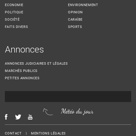
ECONOMIE
ENVIRONNEMENT
POLITIQUE
OPINION
SOCIÉTÉ
CARAÏBE
FAITS DIVERS
SPORTS
Annonces
ANNONCES JUDICIAIRES ET LÉGALES
MARCHÉS PUBLICS
PETITES ANNONCES
Météo du jour
Menu Footer
CONTACT
MENTIONS LÉGALES