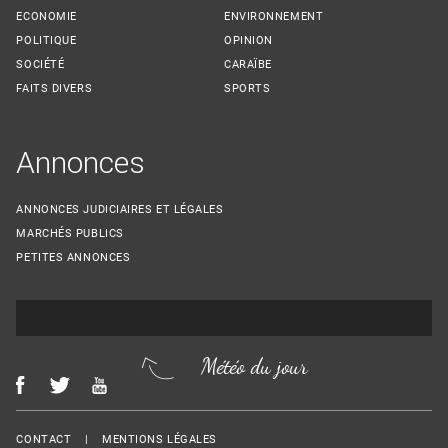
ECONOMIE
ENVIRONNEMENT
POLITIQUE
OPINION
SOCIÉTÉ
CARAÏBE
FAITS DIVERS
SPORTS
Annonces
ANNONCES JUDICIAIRES ET LÉGALES
MARCHÉS PUBLICS
PETITES ANNONCES
Météo du jour
Menu Footer
CONTACT
MENTIONS LÉGALES