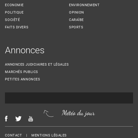
ECONOMIE
ENVIRONNEMENT
POLITIQUE
OPINION
SOCIÉTÉ
CARAÏBE
FAITS DIVERS
SPORTS
Annonces
ANNONCES JUDICIAIRES ET LÉGALES
MARCHÉS PUBLICS
PETITES ANNONCES
Météo du jour
Menu Footer
CONTACT
MENTIONS LÉGALES