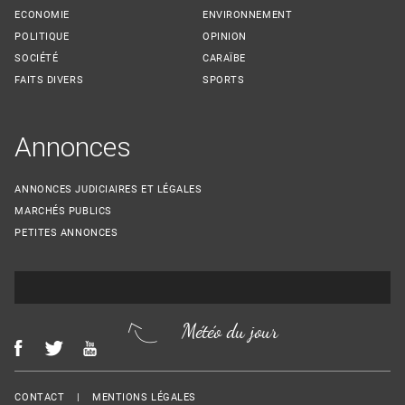
ECONOMIE
ENVIRONNEMENT
POLITIQUE
OPINION
SOCIÉTÉ
CARAÏBE
FAITS DIVERS
SPORTS
Annonces
ANNONCES JUDICIAIRES ET LÉGALES
MARCHÉS PUBLICS
PETITES ANNONCES
Météo du jour
Menu Footer
CONTACT
MENTIONS LÉGALES