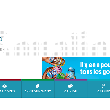
TEN
SimpleAds Block Bannière
TS DIVERS
ENVIRONNEMENT
OPINION
CARAÏB