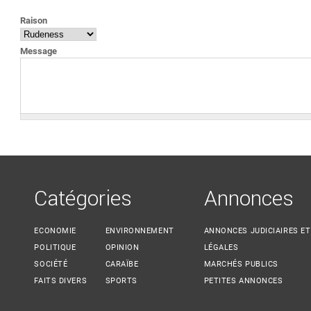
VOUS ÊTES ICI
Raison
Message
Catégories
Annonces
ECONOMIE
ENVIRONNEMENT
ANNONCES JUDICIAIRES ET
POLITIQUE
OPINION
LÉGALES
SOCIÉTÉ
CARAÏBE
MARCHÉS PUBLICS
FAITS DIVERS
SPORTS
PETITES ANNONCES