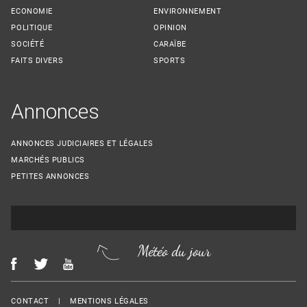
ECONOMIE
ENVIRONNEMENT
POLITIQUE
OPINION
SOCIÉTÉ
CARAÏBE
FAITS DIVERS
SPORTS
Annonces
ANNONCES JUDICIAIRES ET LÉGALES
MARCHÉS PUBLICS
PETITES ANNONCES
Météo du jour
Menu Footer
CONTACT
MENTIONS LÉGALES