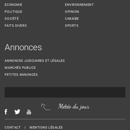
ECONOMIE
ENVIRONNEMENT
POLITIQUE
OPINION
SOCIÉTÉ
CARAÏBE
FAITS DIVERS
SPORTS
Annonces
ANNONCES JUDICIAIRES ET LÉGALES
MARCHÉS PUBLICS
PETITES ANNONCES
Météo du jour
Menu Footer
CONTACT
MENTIONS LÉGALES