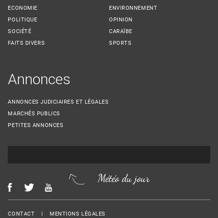
ECONOMIE
ENVIRONNEMENT
POLITIQUE
OPINION
SOCIÉTÉ
CARAÏBE
FAITS DIVERS
SPORTS
Annonces
ANNONCES JUDICIAIRES ET LÉGALES
MARCHÉS PUBLICS
PETITES ANNONCES
Météo du jour
Menu Footer
CONTACT
MENTIONS LÉGALES