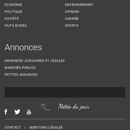
ECONOMIE
ENVIRONNEMENT
POLITIQUE
OPINION
SOCIÉTÉ
CARAÏBE
FAITS DIVERS
SPORTS
Annonces
ANNONCES JUDICIAIRES ET LÉGALES
MARCHÉS PUBLICS
PETITES ANNONCES
Météo du jour
Menu Footer
CONTACT
MENTIONS LÉGALES