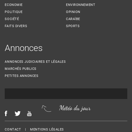
ECONOMIE
ENVIRONNEMENT
POLITIQUE
OPINION
SOCIÉTÉ
CARAÏBE
FAITS DIVERS
SPORTS
Annonces
ANNONCES JUDICIAIRES ET LÉGALES
MARCHÉS PUBLICS
PETITES ANNONCES
Météo du jour
Menu Footer
CONTACT
MENTIONS LÉGALES