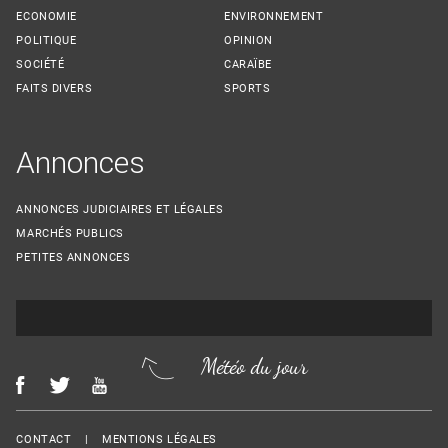
ECONOMIE
ENVIRONNEMENT
POLITIQUE
OPINION
SOCIÉTÉ
CARAÏBE
FAITS DIVERS
SPORTS
Annonces
ANNONCES JUDICIAIRES ET LÉGALES
MARCHÉS PUBLICS
PETITES ANNONCES
Météo du jour
Menu Footer
CONTACT
MENTIONS LÉGALES