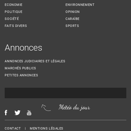
ECONOMIE
ENVIRONNEMENT
POLITIQUE
OPINION
SOCIÉTÉ
CARAÏBE
FAITS DIVERS
SPORTS
Annonces
ANNONCES JUDICIAIRES ET LÉGALES
MARCHÉS PUBLICS
PETITES ANNONCES
Météo du jour
Menu Footer
CONTACT
MENTIONS LÉGALES